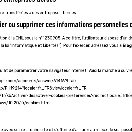
e transférées à des entreprises tierces
ier ou supprimer ces informations personnelles o
ation à la CNIL sous le n°1230905. A ce titre, l'utilisateur dispose d'un 
la loi "Informatique et Libertés"). Pour l'exercer, adressez vous à
Elag
suffit de paramétrer votre navigateur internet. Voici la marche à suivr
.google.com/accounts/answer/61416?hl=fr
com/kb/PH19214?locale=fr_FR&viewlocale=fr_FR
.org/fr/kb/activer-desactiver-cookies-preferences?redirectlocale=fr&
dows/10.20/fr/cookies.html
e avec soin et technicité et s'efforce d'assurer au mieux de ses possibi