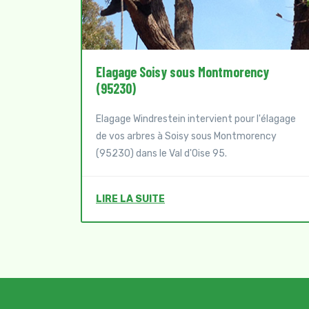
cy
Elagage Saint-Leu-la-Forêt (95320)
Elagage Windrestein intervient pour l'élagage
'élagage
de vos arbres à Saint-Leu-la-Forêt (95320)
ency
dans le Val d'Oise 95.
LIRE LA SUITE