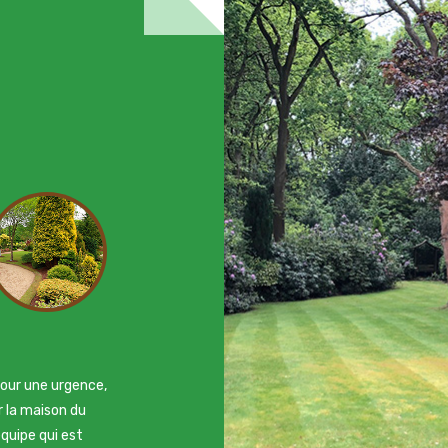
rain qui s'était
 et je ne savais
n voisin j'ai
 suis très
ait par une
er. Je
pour une urgence,
 la maison du
 équipe qui est