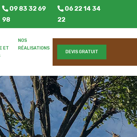
09 83 32 69
06 22 14 34
98
22
E
NOS
E ET
RÉALISATIONS
DEVIS GRATUIT
S