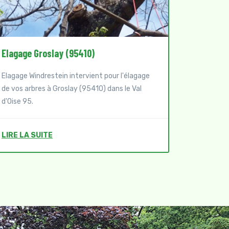
Elagage Domont (95330)
Abattage
Elagage Windrestein intervient pour l'élagage
Elagage W
de vos arbres à Domont (95330) dans le Val
de vos ar
d'Oise 95.
Val d'Oise
LIRE LA SUITE
LIRE LA 