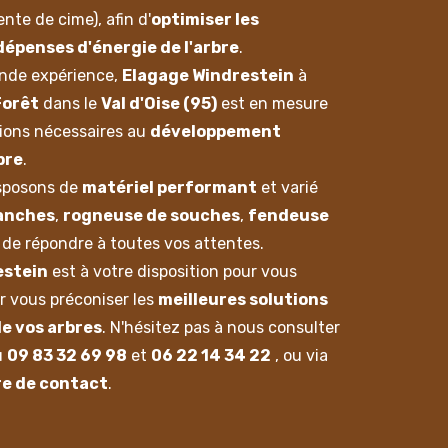
nte de cime), afin d'
optimiser les
dépenses d'énergie de l'arbre
.
ande expérience,
Elagage Windrestein
à
Forêt
dans le
Val d'Oise (95)
est en mesure
tions nécessaires au
développement
bre
.
isposons de
matériel performant
et varié
ranches
,
rogneuse de souches
,
fendeuse
n de répondre à toutes vos attentes.
estein
est à votre disposition pour vous
ur vous préconiser les
meilleures solutions
e vos arbres
. N'hésitez pas à nous consulter
u
09 83 32 69 98
et
06 22 14 34 22
, ou via
re de contact
.