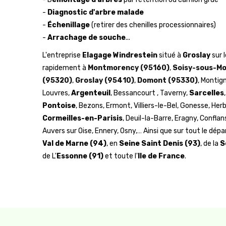
-
Diagnostic d'arbre malade
-
Échenillage
(retirer des chenilles processionnaires)
-
Arrachage de souche
...
L'entreprise
Elagage Windrestein
situé à
Groslay
sur 
rapidement à
Montmorency (95160)
,
Soisy-sous-M
(95320)
,
Groslay (95410)
,
Domont (95330)
, Montig
Louvres,
Argenteuil
, Bessancourt , Taverny,
Sarcelles
Pontoise
, Bezons, Ermont, Villiers-le-Bel, Gonesse, He
Cormeilles-en-Parisis
, Deuil-la-Barre, Eragny, Confl
Auvers sur Oise, Ennery, Osny,… Ainsi que sur tout le dé
Val de Marne (94)
, en
Seine Saint Denis (93)
, de la
S
de L'
Essonne (91)
et toute l'
Ile de France
.