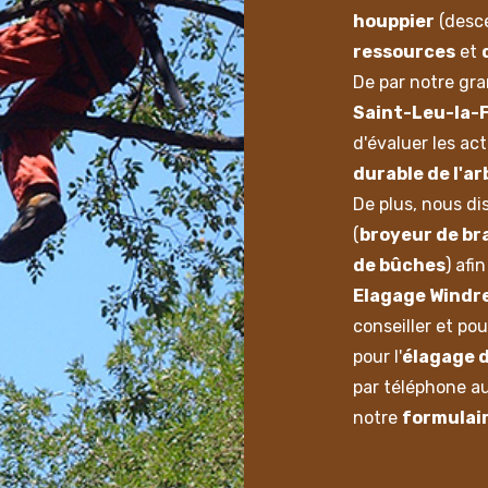
houppier
(desce
ressources
et
De par notre gr
Saint-Leu-la-
d'évaluer les ac
durable de l'ar
De plus, nous d
(
broyeur de b
de bûches
) afi
Elagage Windr
conseiller et po
pour l'
élagage d
par téléphone a
notre
formulai