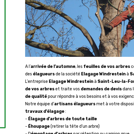
A l’
arrivée de l’automne
, les
feuilles de vos arbres
c
des
élagueurs
de la société
Elagage Windrestein
à
S
L'entreprise
Elagage Windrestein
à
Saint-Leu-la-Fo
de vos arbres
et traite vos
demandes de devis
dans l
de qualité
pour répondre à vos besoins et à vos exigenc
Notre équipe d’
artisans élagueurs
met à votre disposi
travaux d’élagage
:
-
Élagage d'arbres de toute taille
-
Éhoupage
(retirer la tête d'un arbre)
- D
émontage d'arbres
par rétention ou camion grue