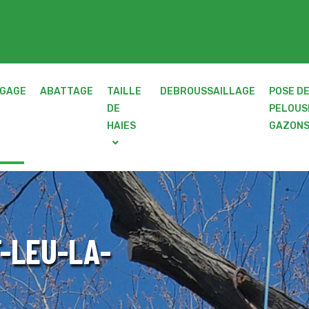
GAGE
ABATTAGE
TAILLE
DEBROUSSAILLAGE
POSE D
DE
PELOUS
HAIES
GAZON
-LEU-LA-