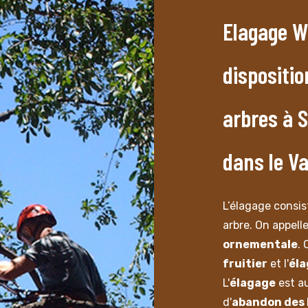
Elagage W
dispositio
arbres à 
dans le Va
L’élagage consis
arbre. On appel
ornementale
. 
fruitier
et l'
él
L'
élagage
est a
d'
abandon des