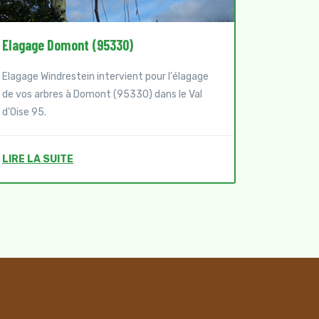
Elagage Domont (95330)
Abattage
Elagage Windrestein intervient pour l'élagage
Elagage W
de vos arbres à Domont (95330) dans le Val
de vos ar
d'Oise 95.
Val d'Oise
LIRE LA SUITE
LIRE LA 