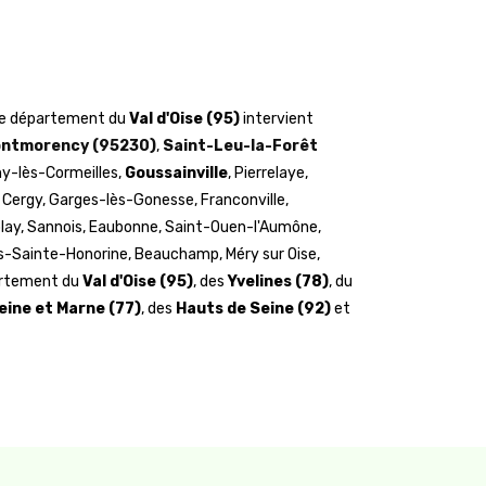
le département du
Val d'Oise (95)
intervient
ontmorency (95230)
,
Saint-Leu-la-Forêt
ny-lès-Cormeilles,
Goussainville
, Pierrelaye,
, Cergy, Garges-lès-Gonesse, Franconville,
rblay, Sannois, Eaubonne, Saint-Ouen-l'Aumône,
ans-Sainte-Honorine, Beauchamp, Méry sur Oise,
partement du
Val d'Oise (95)
, des
Yvelines (78)
, du
eine et Marne (77)
, des
Hauts de Seine (92)
et