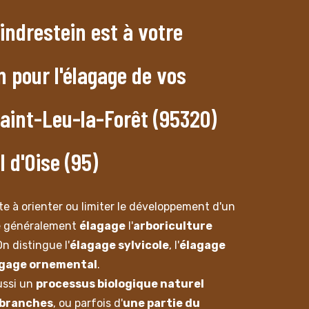
indrestein est à votre
n pour l'élagage de vos
Saint-Leu-la-Forêt (95320)
l d'Oise (95)
te à orienter ou limiter le développement d'un
le généralement
élagage
l'
arboriculture
On distingue l'
élagage sylvicole
, l'
élagage
agage ornemental
.
ussi un
processus biologique naturel
 branches
, ou parfois d'
une partie du