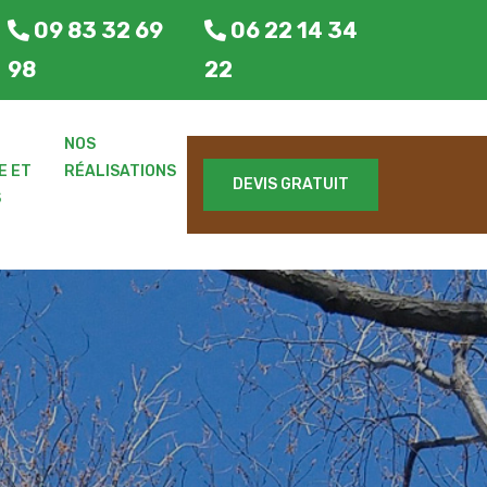
09 83 32 69
06 22 14 34
98
22
E
NOS
E ET
RÉALISATIONS
DEVIS GRATUIT
S